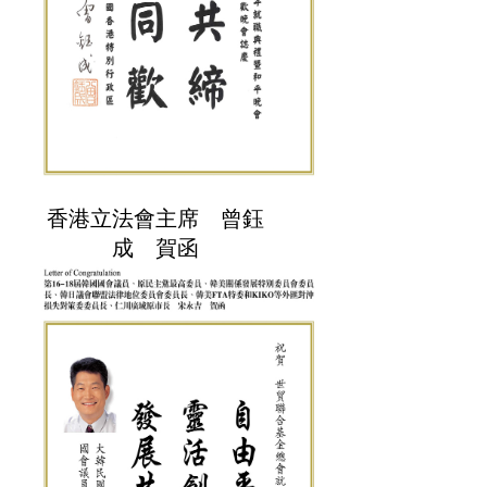
香港立法會主席 曾鈺
成 賀函