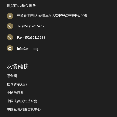
世貿聯合基金總會
中國香港特別行政區皇后大道中99號中環中心76樓
Tel:(852)37055919
Fax:(852)30115288
info@wtuf.org
友情鏈接
聯合國
世界貿易組織
中國法協會
中國法律援助基金會
中國互聯網絡信息中心