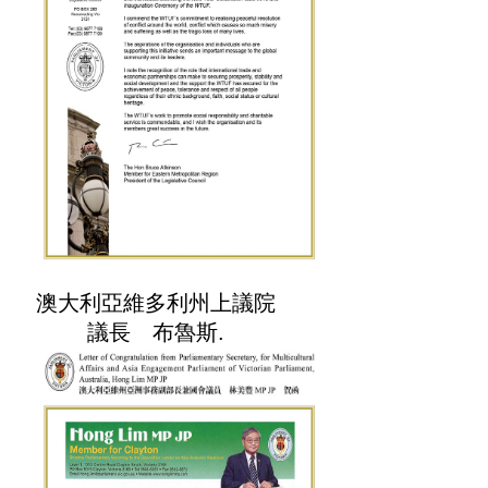
澳大利亞維多利州上議院
議長 布魯斯.