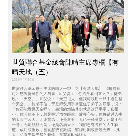
世貿聯合基金總會陳晴主席專欄【有
晴天地（五）
2021年4月30日
世贸联合基金总会主席陈晴太平绅士之【有晴天地】 《晴雨有
时》感激折磨你的人与事 师父说：「你抬头看到甚么？」徒弟
说：「天空。」师父说：「天空很大，但我可以用一只手遮住整
个天空。」徒弟不信，于是师父用手掌遮住了弟子的双眼，说：
「你还能看见天空吗？」生活的烦恼其实就是这只手掌，它很
小，你若放不下，总是拉近放在眼前、放在心头，你将错过人生
的太阳与蓝天。无论贫穷，还是富有；无论子孙满堂，还是孑然
一身；无论默默无闻，还是名满天下；我们总有各自的人生轨
迹，成功或挫败，被宽恕或被欺骗，辉煌时刻或黯淡无声......凡
人，总有无常无尽的烦恼，甚至有时候让人…