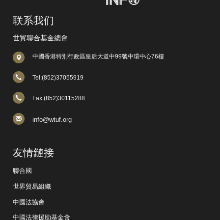
联系我们
世貿聯合基金總會
中國香港特別行政區皇后大道中99號中環中心76樓
Tel:(852)37055919
Fax:(852)30115288
info@wtuf.org
友情鏈接
聯合國
世界貿易組織
中國法協會
中國法律援助基金會