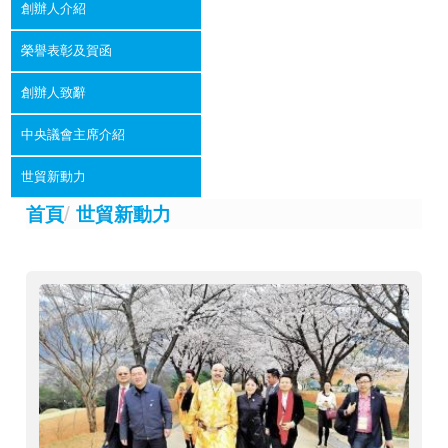
創辦人介紹
榮譽表彰及賀函
創辦人致辭
中央議會主席介紹
世貿新動力
/
首頁
世貿新動力