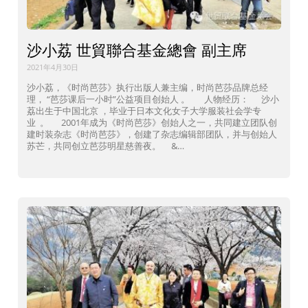
沙小荔 世貿聯合基金總會 副主席
2021年4月30日
沙小荔，《时尚芭莎》执行出版人兼主编，时尚芭莎品牌总经
理， “芭莎课后一小时”公益项目创始人 。 人物经历： 沙小
荔出生于中国北京 ，毕业于日本文化女子大学服装社会学专
业 。 2001年成为《时尚芭莎》创始人之一，共同建立团队创
建时装杂志《时尚芭莎》，创建了杂志编辑部团队，并与创始人
苏芒，共同创立芭莎明星慈善夜。 &…