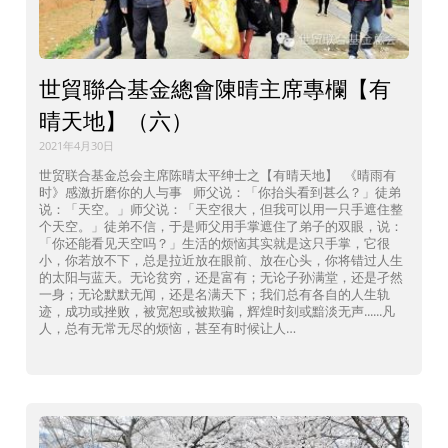
世貿聯合基金總會陳晴主席專欄【有
晴天地】（六）
2021年4月30日
世贸联合基金总会主席陈晴太平绅士之【有晴天地】 《晴雨有
时》感激折磨你的人与事 师父说：「你抬头看到甚么？」徒弟
说：「天空。」师父说：「天空很大，但我可以用一只手遮住整
个天空。」徒弟不信，于是师父用手掌遮住了弟子的双眼，说：
「你还能看见天空吗？」生活的烦恼其实就是这只手掌，它很
小，你若放不下，总是拉近放在眼前、放在心头，你将错过人生
的太阳与蓝天。无论贫穷，还是富有；无论子孙满堂，还是孑然
一身；无论默默无闻，还是名满天下；我们总有各自的人生轨
迹，成功或挫败，被宽恕或被欺骗，辉煌时刻或黯淡无声......凡
人，总有无常无尽的烦恼，甚至有时候让人…