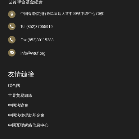
世貿聯合基金總會
中國香港特別行政區皇后大道中99號中環中心76樓
Tel:(852)37055919
Fax:(852)30115288
info@wtuf.org
友情鏈接
聯合國
世界貿易組織
中國法協會
中國法律援助基金會
中國互聯網絡信息中心