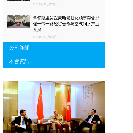
2023年11月23日
拿督斯里吴罡豪晤老挝总领事奔舍那
促一带一路经贸合作与空气制水产业
发展
2023年11月23日
公司新聞
本會資訊
沙特阿拉伯总领馆与世贸总会合作 促
一带一路经贸合作与空气制水产业发
展
廣東省參事、深圳市原政協副主席周
長瑚蒞臨 天泉鼎豐深圳總部及國際標
2023年11月23日
量波量子研究院
埃及总领事会晤拿督斯里吴罡豪 促一
2021年12月10日
带一路经贸合作与空气制水产业发展
標量波光量子導入系統聯合國總部拿
2023年11月23日
督斯裏吳達鎔教授首發
拿督斯里吴罡豪晤土耳其总领事 促一
2021年12月10日
带一路经贸合作与空气制水产业发展