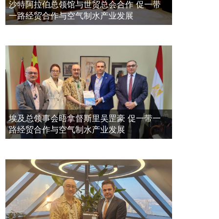
空氣制水發明人吳達鎔出席聯合國環
2023年11月23日
沙特阿拉伯总领馆与世贸总会合作 促一带
境科政商管治聯盟會議
一路经贸合作与空气制水产业发展
2021年12月10日
埃及总领事会晤拿督斯里吴罡豪 促一带一
路经贸合作与空气制水产业发展