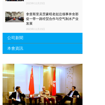
2023年11月23日
拿督斯里吴罡豪晤老挝总领事奔舍那
促一带一路经贸合作与空气制水产业
发展
2023年11月23日
公司新聞
本會資訊
沙特阿拉伯总领馆与世贸总会合作 促
一带一路经贸合作与空气制水产业发
展
廣東省參事、深圳市原政協副主席周
長瑚蒞臨 天泉鼎豐深圳總部及國際標
2023年11月23日
量波量子研究院
埃及总领事会晤拿督斯里吴罡豪 促一
2021年12月10日
带一路经贸合作与空气制水产业发展
標量波光量子導入系統聯合國總部拿
2023年11月23日
督斯裏吳達鎔教授首發
拿督斯里吴罡豪晤土耳其总领事 促一
2021年12月10日
带一路经贸合作与空气制水产业发展