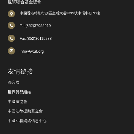
世貿聯合基金總會
中國香港特別行政區皇后大道中99號中環中心76樓
Tel:(852)37055919
Fax:(852)30115288
info@wtuf.org
友情鏈接
聯合國
世界貿易組織
中國法協會
中國法律援助基金會
中國互聯網絡信息中心