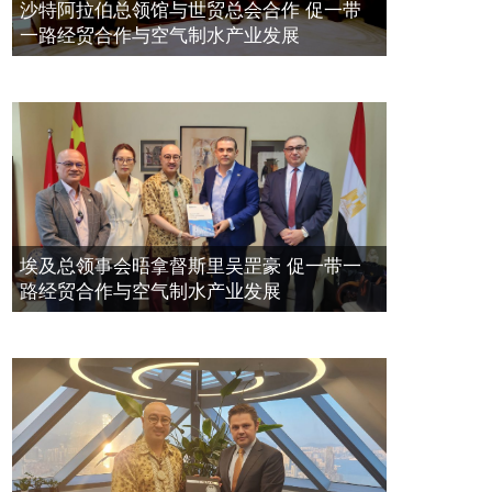
空氣制水發明人吳達鎔出席聯合國環
2023年11月23日
沙特阿拉伯总领馆与世贸总会合作 促一带
境科政商管治聯盟會議
一路经贸合作与空气制水产业发展
2021年12月10日
埃及总领事会晤拿督斯里吴罡豪 促一带一
路经贸合作与空气制水产业发展