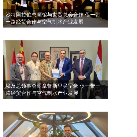
带一路经贸合作与空气制水产业发展
空氣制水發明人吳達鎔出席聯合國環
2023年11月23日
沙特阿拉伯总领馆与世贸总会合作 促一带
境科政商管治聯盟會議
一路经贸合作与空气制水产业发展
2021年12月10日
埃及总领事会晤拿督斯里吴罡豪 促一带一
路经贸合作与空气制水产业发展