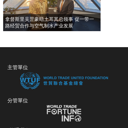
拿督斯里吴罡豪晤土耳其总领事 促一带一
路经贸合作与空气制水产业发展
主管單位
分管單位