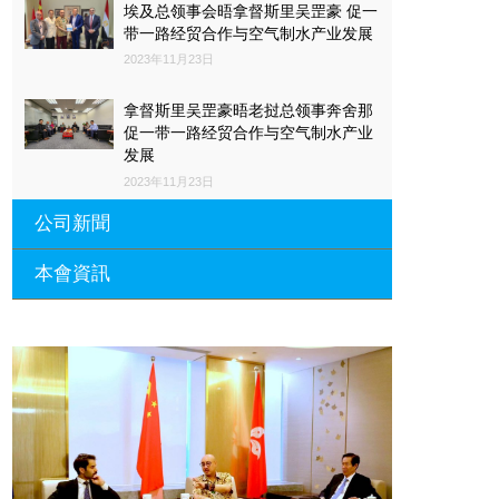
埃及总领事会晤拿督斯里吴罡豪 促一
带一路经贸合作与空气制水产业发展
2023年11月23日
拿督斯里吴罡豪晤老挝总领事奔舍那
促一带一路经贸合作与空气制水产业
发展
2023年11月23日
公司新聞
本會資訊
沙特阿拉伯总领馆与世贸总会合作 促
一带一路经贸合作与空气制水产业发
展
廣東省參事、深圳市原政協副主席周
長瑚蒞臨 天泉鼎豐深圳總部及國際標
2023年11月23日
量波量子研究院
埃及总领事会晤拿督斯里吴罡豪 促一
2021年12月10日
带一路经贸合作与空气制水产业发展
標量波光量子導入系統聯合國總部拿
2023年11月23日
督斯裏吳達鎔教授首發
拿督斯里吴罡豪晤土耳其总领事 促一
2021年12月10日