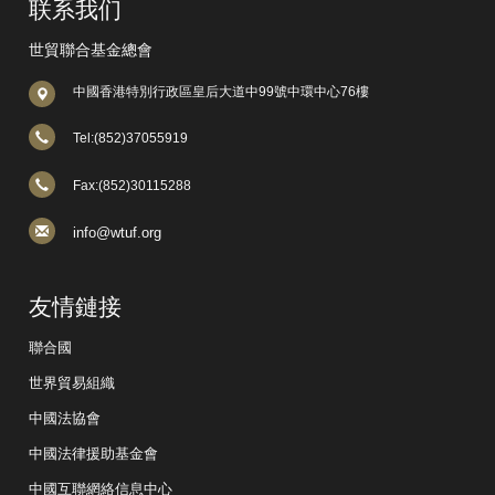
联系我们
世貿聯合基金總會
中國香港特別行政區皇后大道中99號中環中心76樓
Tel:(852)37055919
Fax:(852)30115288
info@wtuf.org
友情鏈接
聯合國
世界貿易組織
中國法協會
中國法律援助基金會
中國互聯網絡信息中心