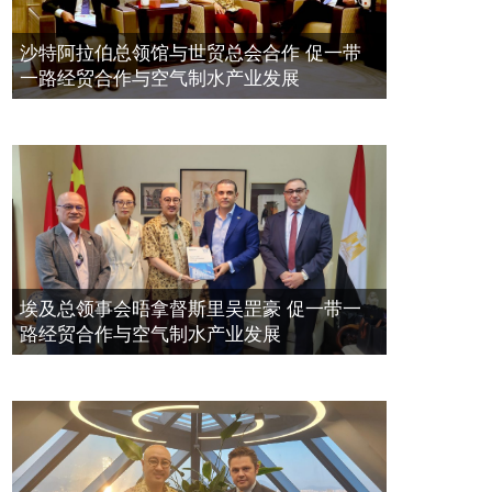
带一路经贸合作与空气制水产业发展
空氣制水發明人吳達鎔出席聯合國環
2023年11月23日
沙特阿拉伯总领馆与世贸总会合作 促一带
境科政商管治聯盟會議
一路经贸合作与空气制水产业发展
2021年12月10日
埃及总领事会晤拿督斯里吴罡豪 促一带一
路经贸合作与空气制水产业发展