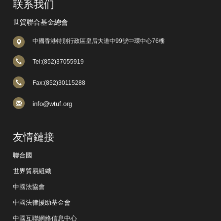
联系我们
世貿聯合基金總會
中國香港特別行政區皇后大道中99號中環中心76樓
Tel:(852)37055919
Fax:(852)30115288
info@wtuf.org
友情鏈接
聯合國
世界貿易組織
中國法協會
中國法律援助基金會
中國互聯網絡信息中心