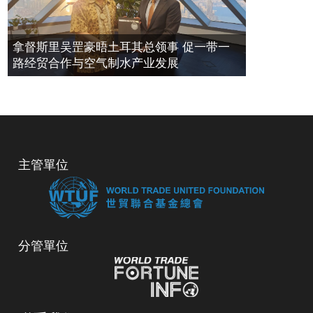
拿督斯里吴罡豪晤土耳其总领事 促一带一
路经贸合作与空气制水产业发展
主管單位
分管單位