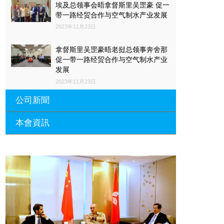
埃及总领事会晤拿督斯里吴罡豪 促一
带一路经贸合作与空气制水产业发展
2023年11月23日
拿督斯里吴罡豪晤老挝总领事奔舍那
促一带一路经贸合作与空气制水产业
发展
2023年11月23日
公司新聞
本會資訊
沙特阿拉伯总领馆与世贸总会合作 促
一带一路经贸合作与空气制水产业发
展
廣東省參事、深圳市原政協副主席周
長瑚蒞臨 天泉鼎豐深圳總部及國際標
2023年11月23日
量波量子研究院
埃及总领事会晤拿督斯里吴罡豪 促一
2021年12月10日
带一路经贸合作与空气制水产业发展
標量波光量子導入系統聯合國總部拿
2023年11月23日
督斯裏吳達鎔教授首發
拿督斯里吴罡豪晤土耳其总领事 促一
2021年12月10日