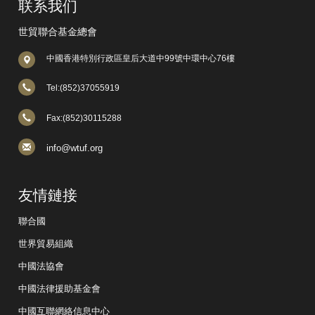
联系我们
世貿聯合基金總會
中國香港特別行政區皇后大道中99號中環中心76樓
Tel:(852)37055919
Fax:(852)30115288
info@wtuf.org
友情鏈接
聯合國
世界貿易組織
中國法協會
中國法律援助基金會
中國互聯網絡信息中心