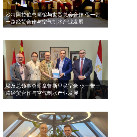
带一路经贸合作与空气制水产业发展
空氣制水發明人吳達鎔出席聯合國環
2023年11月23日
沙特阿拉伯总领馆与世贸总会合作 促一带
境科政商管治聯盟會議
一路经贸合作与空气制水产业发展
2021年12月10日
埃及总领事会晤拿督斯里吴罡豪 促一带一
路经贸合作与空气制水产业发展