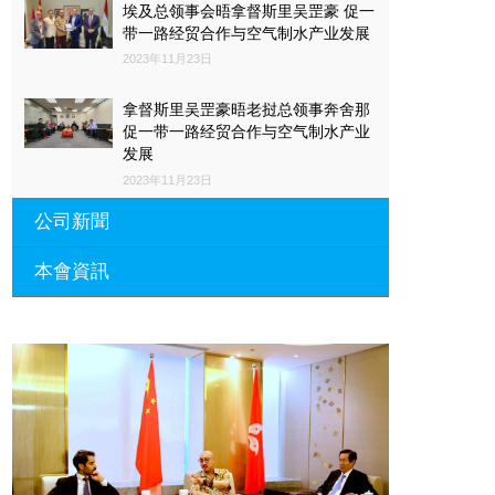
埃及总领事会晤拿督斯里吴罡豪 促一
带一路经贸合作与空气制水产业发展
2023年11月23日
拿督斯里吴罡豪晤老挝总领事奔舍那
促一带一路经贸合作与空气制水产业
发展
2023年11月23日
公司新聞
本會資訊
沙特阿拉伯总领馆与世贸总会合作 促
一带一路经贸合作与空气制水产业发
展
廣東省參事、深圳市原政協副主席周
長瑚蒞臨 天泉鼎豐深圳總部及國際標
2023年11月23日
量波量子研究院
埃及总领事会晤拿督斯里吴罡豪 促一
2021年12月10日
带一路经贸合作与空气制水产业发展
標量波光量子導入系統聯合國總部拿
2023年11月23日
督斯裏吳達鎔教授首發
拿督斯里吴罡豪晤土耳其总领事 促一
2021年12月10日