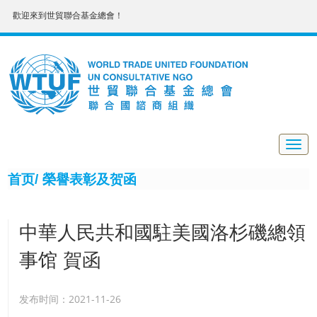
歡迎來到世貿聯合基金總會！
Togg
navig
首页/
榮譽表彰及贺函
中華人民共和國駐美國洛杉磯總領
事馆 賀函
发布时间：2021-11-26