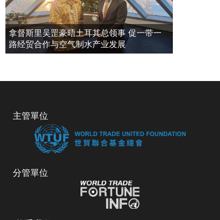
拿督斯里吴罡豪晤土耳其总领事 促一带一
路经贸合作与空气制水产业发展
主管單位
分管單位