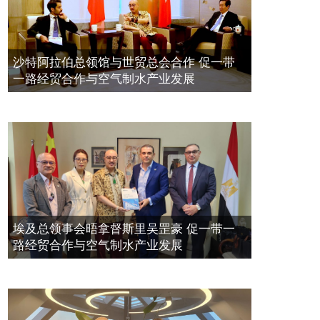
督斯裏吳達鎔教授首發
拿督斯里吴罡豪晤土耳其总领事 促一
2021年12月10日
带一路经贸合作与空气制水产业发展
空氣制水發明人吳達鎔出席聯合國環
2023年11月23日
沙特阿拉伯总领馆与世贸总会合作 促一带
境科政商管治聯盟會議
一路经贸合作与空气制水产业发展
2021年12月10日
埃及总领事会晤拿督斯里吴罡豪 促一带一
路经贸合作与空气制水产业发展