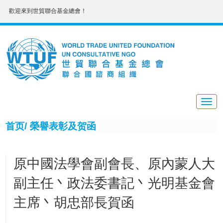
歡迎來到世貿聯合基金總會！
Togg
navig
首页/
榮譽表彰及贺函
原中國法學會副會長、原內蒙人大
副主任丶政法委書記丶光明基金會
主席丶胡忠部長賀函