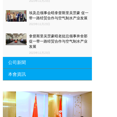
2023年11月23日
埃及总领事会晤拿督斯里吴罡豪 促一
带一路经贸合作与空气制水产业发展
2023年11月23日
拿督斯里吴罡豪晤老挝总领事奔舍那
促一带一路经贸合作与空气制水产业
发展
2023年11月23日
公司新聞
本會資訊
沙特阿拉伯总领馆与世贸总会合作 促
一带一路经贸合作与空气制水产业发
展
廣東省參事、深圳市原政協副主席周
長瑚蒞臨 天泉鼎豐深圳總部及國際標
2023年11月23日
量波量子研究院
埃及总领事会晤拿督斯里吴罡豪 促一
2021年12月10日
带一路经贸合作与空气制水产业发展
標量波光量子導入系統聯合國總部拿
2023年11月23日