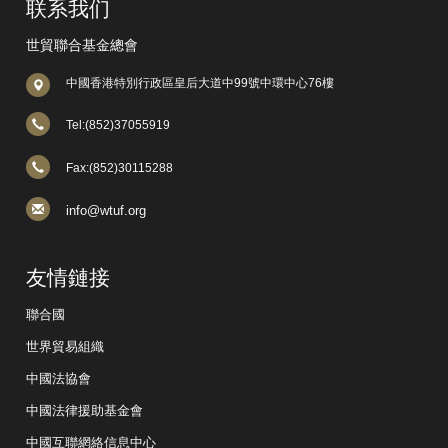
联系我们
世貿聯合基金總會
中國香港特別行政區皇后大道中99號中環中心76樓
Tel:(852)37055919
Fax:(852)30115288
info@wtuf.org
友情鏈接
聯合國
世界貿易組織
中國法協會
中國法律援助基金會
中國互聯網絡信息中心