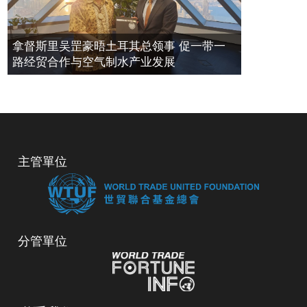
拿督斯里吴罡豪晤土耳其总领事 促一带一
路经贸合作与空气制水产业发展
主管單位
分管單位