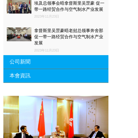
埃及总领事会晤拿督斯里吴罡豪 促一
带一路经贸合作与空气制水产业发展
2023年11月23日
拿督斯里吴罡豪晤老挝总领事奔舍那
促一带一路经贸合作与空气制水产业
发展
2023年11月23日
公司新聞
本會資訊
沙特阿拉伯总领馆与世贸总会合作 促
一带一路经贸合作与空气制水产业发
展
廣東省參事、深圳市原政協副主席周
長瑚蒞臨 天泉鼎豐深圳總部及國際標
2023年11月23日
量波量子研究院
埃及总领事会晤拿督斯里吴罡豪 促一
2021年12月10日
带一路经贸合作与空气制水产业发展
標量波光量子導入系統聯合國總部拿
2023年11月23日
督斯裏吳達鎔教授首發
拿督斯里吴罡豪晤土耳其总领事 促一
2021年12月10日