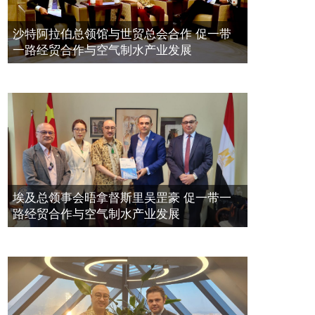
带一路经贸合作与空气制水产业发展
空氣制水發明人吳達鎔出席聯合國環
2023年11月23日
沙特阿拉伯总领馆与世贸总会合作 促一带
境科政商管治聯盟會議
一路经贸合作与空气制水产业发展
2021年12月10日
埃及总领事会晤拿督斯里吴罡豪 促一带一
路经贸合作与空气制水产业发展