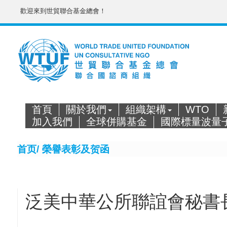
歡迎來到世貿聯合基金總會！
首頁
關於我們
組織架構
WTO
加入我們
全球併購基金
國際標量波量
首页/
榮譽表彰及贺函
泛美中華公所聯誼會秘書長