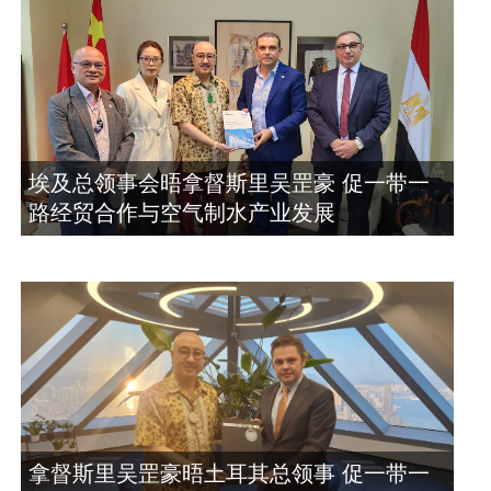
埃及总领事会晤拿督斯里吴罡豪 促一带一
路经贸合作与空气制水产业发展
拿督斯里吴罡豪晤土耳其总领事 促一带一