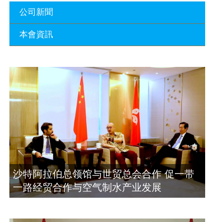
公司新聞
本會資訊
沙特阿拉伯总领馆与世贸总会合作 促一
带一路经贸合作与空气制水产业发展
廣東省參事、深圳市原政協副主席周長
2023年11月23日
瑚蒞臨 天泉鼎豐深圳總部及國際標量波
量子研究院
埃及总领事会晤拿督斯里吴罡豪 促一带
2021年12月10日
一路经贸合作与空气制水产业发展
2023年11月23日
標量波光量子導入系統聯合國總部拿督
斯裏吳達鎔教授首發
拿督斯里吴罡豪晤土耳其总领事 促一带
2021年12月10日
一路经贸合作与空气制水产业发展
2023年11月23日
空氣制水發明人吳達鎔出席聯合國環境
沙特阿拉伯总领馆与世贸总会合作 促一带
科政商管治聯盟會議
一路经贸合作与空气制水产业发展
2021年12月10日