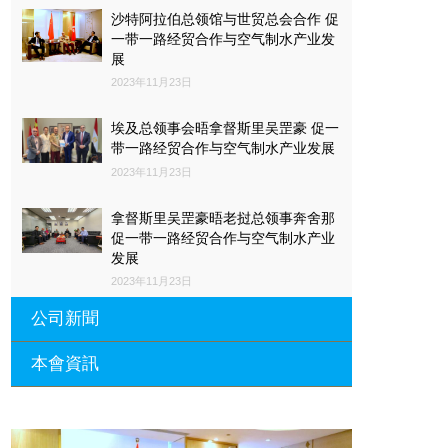
沙特阿拉伯总领馆与世贸总会合作 促
一带一路经贸合作与空气制水产业发
展
2023年11月23日
埃及总领事会晤拿督斯里吴罡豪 促一
带一路经贸合作与空气制水产业发展
2023年11月23日
拿督斯里吴罡豪晤老挝总领事奔舍那
促一带一路经贸合作与空气制水产业
发展
2023年11月23日
公司新聞
本會資訊
沙特阿拉伯总领馆与世贸总会合作 促
一带一路经贸合作与空气制水产业发
展
廣東省參事、深圳市原政協副主席周
長瑚蒞臨 天泉鼎豐深圳總部及國際標
2023年11月23日