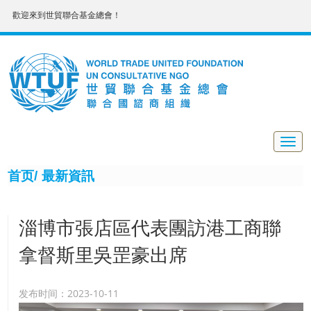
歡迎來到世貿聯合基金總會！
Togg
navig
首页/
最新資訊
淄博市張店區代表團訪港工商聯
拿督斯里吳罡豪出席
发布时间：2023-10-11
9月23日，中共淄博市張店區委書記郭慶一行訪問香港