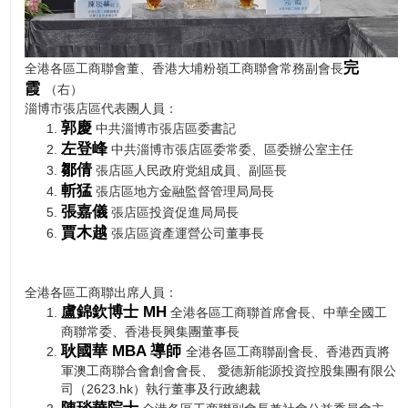
完
全港各區工商聯會董、香港大埔粉嶺工商聯會常務副會長
霞
（右）
淄博市張店區代表團人員：
郭慶
中共淄博市張店區委書記
左登峰
中共淄博市張店區委常委、區委辦公室主任
鄒倩
張店區人民政府党組成員、副區長
斬猛
張店區地方金融監督管理局局長
張嘉儀
張店區投資促進局局長
賈木越
張店區資產運營公司董事長
全港各區工商聯出席人員：
盧錦欽博士 MH
全港各區工商聯首席會長、中華全國工
商聯常委、香港長興集團董事長
耿國華 MBA 導師
全港各區工商聯副會長、香港西貢將
軍澳工商聯合會創會會長、 愛德新能源投資控股集團有限公
司（2623.hk）執行董事及行政總裁