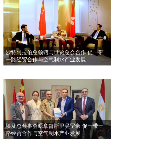
量波量子研究院
埃及总领事会晤拿督斯里吴罡豪 促一
2021年12月10日
带一路经贸合作与空气制水产业发展
標量波光量子導入系統聯合國總部拿
2023年11月23日
督斯裏吳達鎔教授首發
拿督斯里吴罡豪晤土耳其总领事 促一
2021年12月10日
带一路经贸合作与空气制水产业发展
空氣制水發明人吳達鎔出席聯合國環
2023年11月23日
沙特阿拉伯总领馆与世贸总会合作 促一带
境科政商管治聯盟會議
一路经贸合作与空气制水产业发展
2021年12月10日
埃及总领事会晤拿督斯里吴罡豪 促一带一
路经贸合作与空气制水产业发展