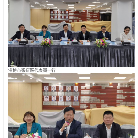
各區工商聯，全港各區工商聯首席會長、中華全國工商
聯常委盧錦欽博士 MH ，全港各區工商聯名譽顧問、
全球併購基金執行主席拿督斯里吳罡豪 SSAP出席等成
員出席會晤，雙方就港魯商貿合作進行了交流。
淄博市張店區代表團一行