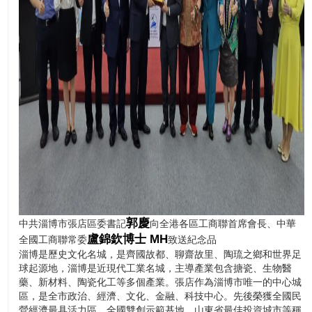
郭慶
中共淄博市張店區委書記
向全港各區工商聯首席會長、中華
盧錦欽博士 MH
全國工商聯常委
致送紀念品
淄博是歷史文化名城，是齊國故都、聊齋故里、陶琉之鄉和世界足
球起源地，淄博是近現代工業名城，主導產業包含搪瓷、生物醫
藥、新材料、陶瓷化工等多個產業。張店作為淄博市唯一的中心城
區，是全市政治、經濟、文化、金融、科技中心。先後榮獲全國民
營經濟最具活力區、全國雙創示範基地、山東省最佳投資城市等稱