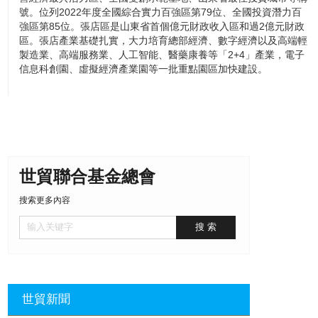
號。位列2022年度全國綜合實力百強區第79位、全國投資潛力百
強區第85位。張店區是山東省首個億元財政收入區和過2億元財政
區。張店產業基礎扎實，大力培育總部經濟、數字經濟以及高端輕
製造業、高端服務業、人工智能、醫藥康養等「2+4」產業，電子
信息科創園、虛擬經濟產業園等一批重點園區加快建設。
世貿聯合基金總會
搜索更多內容
世貿新聞