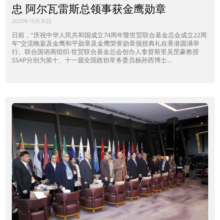
忠 阿尔瓦雷斯总领事获金鹰勋章
2023年10月30日
日前，“庆祝中华人民共和国成立74周年暨世贸联合基金总会成立22周
年”交流晚宴及金鹰和平勋章及金鹰荣誉勋章颁授典礼在香港圆满举
行。联合国谘商组织-世贸联合基金总会创办人拿督斯里吴罡豪教授
SSAP分别为第十、十一届全国政协常务委员杨孙西博士…