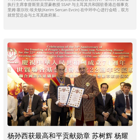
执行主席拿督斯里吴罡豪教授 SSAP 与土耳其共和国驻香港总领事克
里姆·塞尔坎·埃夫钦(Kerim Sercan Evcin) 在中环中心进行会晤，双方
就世贸总会与土耳其政府展…
杨孙西获最高和平贡献勋章 苏树辉 杨耀