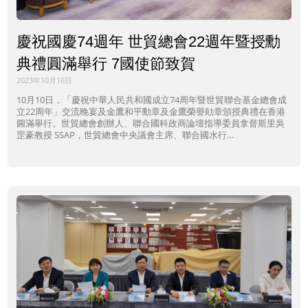
慶祝國慶74週年 世貿總會22週年暨授勳
典禮圓滿舉行 7國使節致賀
2023年10月16日
10月10日，「慶祝中華人民共和國成立74周年暨世貿聯合基金總會成
立22周年」交流晚宴及金鷹和平勳章及金鷹榮譽勛章頒授典禮在香港
圓滿舉行。世貿總會創辦人、聯合國科政商論壇指導委員拿督斯里吳
罡豪教授 SSAP，世貿總會中央議會主席、聯合國水行…