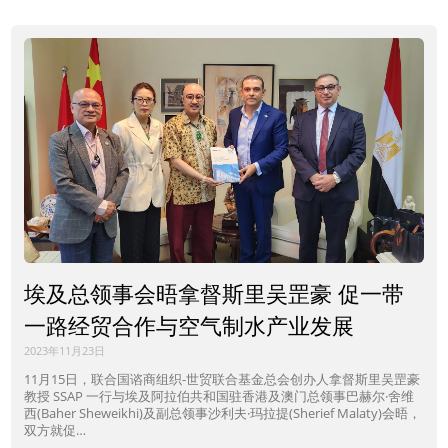
埃及总领事会晤拿督斯里吴罡豪 促一带
一路经贸合作与空气制水产业发展
2023年11月23日
11月15日，联合国谘商组织-世贸联合基金总会创办人拿督斯里吴罡豪
教授 SSAP 一行与埃及阿拉伯共和国驻香港及澳门总领事巴赫尔·舍维
西(Baher Sheweikhi)及副总领事沙利夫·玛拉提(Sherief Malaty)会晤，
双方就促…