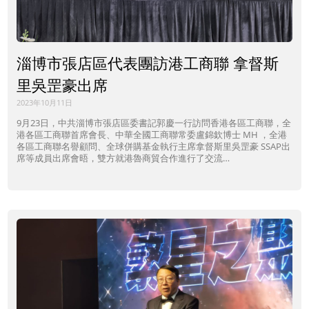
淄博市張店區代表團訪港工商聯 拿督斯
里吳罡豪出席
2023年10月11日
9月23日，中共淄博市張店區委書記郭慶一行訪問香港各區工商聯，全
港各區工商聯首席會長、中華全國工商聯常委盧錦欽博士 MH ，全港
各區工商聯名譽顧問、全球併購基金執行主席拿督斯里吳罡豪 SSAP出
席等成員出席會晤，雙方就港魯商貿合作進行了交流…