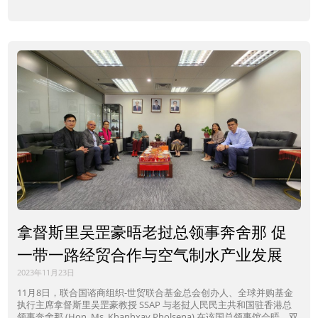
拿督斯里吴罡豪晤老挝总领事奔舍那 促
一带一路经贸合作与空气制水产业发展
2023年11月23日
11月8日，联合国谘商组织-世贸联合基金总会创办人、全球并购基金
执行主席拿督斯里吴罡豪教授 SSAP 与老挝人民民主共和国驻香港总
领事奔舍那 (Hon. Ms. Khanhxay Pholsena) 在该国总领事馆会晤，双