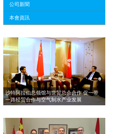
公司新聞
本會資訊
沙特阿拉伯总领馆与世贸总会合作 促
一带一路经贸合作与空气制水产业发
展
廣東省參事、深圳市原政協副主席周
長瑚蒞臨 天泉鼎豐深圳總部及國際標
2023年11月23日
量波量子研究院
埃及总领事会晤拿督斯里吴罡豪 促一
2021年12月10日
带一路经贸合作与空气制水产业发展
標量波光量子導入系統聯合國總部拿
2023年11月23日
督斯裏吳達鎔教授首發
拿督斯里吴罡豪晤土耳其总领事 促一
2021年12月10日
带一路经贸合作与空气制水产业发展
空氣制水發明人吳達鎔出席聯合國環
2023年11月23日
沙特阿拉伯总领馆与世贸总会合作 促一带
境科政商管治聯盟會議
一路经贸合作与空气制水产业发展
2021年12月10日