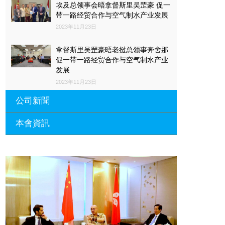
埃及总领事会晤拿督斯里吴罡豪 促一
带一路经贸合作与空气制水产业发展
2023年11月23日
拿督斯里吴罡豪晤老挝总领事奔舍那
促一带一路经贸合作与空气制水产业
发展
2023年11月23日
公司新聞
本會資訊
沙特阿拉伯总领馆与世贸总会合作 促
一带一路经贸合作与空气制水产业发
展
廣東省參事、深圳市原政協副主席周
長瑚蒞臨 天泉鼎豐深圳總部及國際標
2023年11月23日
量波量子研究院
埃及总领事会晤拿督斯里吴罡豪 促一
2021年12月10日
带一路经贸合作与空气制水产业发展
標量波光量子導入系統聯合國總部拿
2023年11月23日
督斯裏吳達鎔教授首發
拿督斯里吴罡豪晤土耳其总领事 促一
2021年12月10日