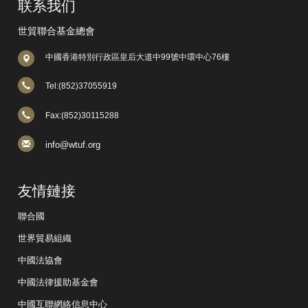
联系我们
世貿聯合基金總會
中國香港特別行政區皇后大道中99號中環中心76樓
Tel:(852)37055919
Fax:(852)30115288
info@wtuf.org
友情鏈接
聯合國
世界貿易組織
中國法協會
中國法律援助基金會
中國互聯網絡信息中心