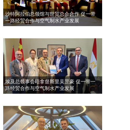
带一路经贸合作与空气制水产业发展
空氣制水發明人吳達鎔出席聯合國環
2023年11月23日
沙特阿拉伯总领馆与世贸总会合作 促一带
境科政商管治聯盟會議
一路经贸合作与空气制水产业发展
2021年12月10日
埃及总领事会晤拿督斯里吴罡豪 促一带一
路经贸合作与空气制水产业发展