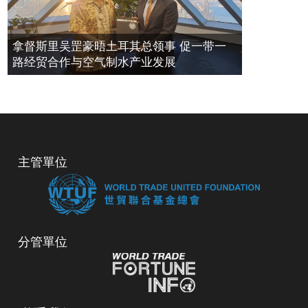
拿督斯里吴罡豪晤土耳其总领事 促一带一
路经贸合作与空气制水产业发展
主管單位
分管單位