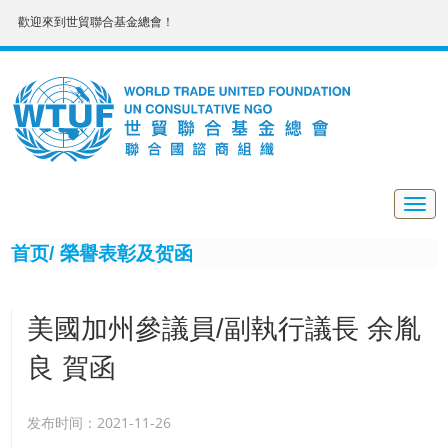
歡迎來到世貿聯合基金總會！
Togg
navig
首页/
榮譽表彰及贺函
美國加州參議員/副執行議長 余胤
良 賀函
发布时间：2021-11-26