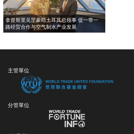
拿督斯里吴罡豪晤土耳其总领事 促一带一
路经贸合作与空气制水产业发展
主管單位
分管單位