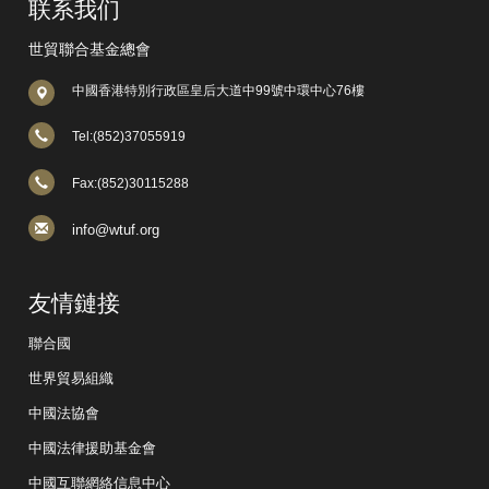
联系我们
世貿聯合基金總會
中國香港特別行政區皇后大道中99號中環中心76樓
Tel:(852)37055919
Fax:(852)30115288
info@wtuf.org
友情鏈接
聯合國
世界貿易組織
中國法協會
中國法律援助基金會
中國互聯網絡信息中心