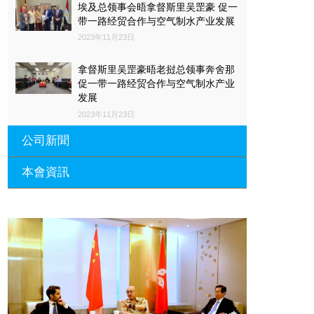
埃及总领事会晤拿督斯里吴罡豪 促一
带一路经贸合作与空气制水产业发展
2023年11月23日
拿督斯里吴罡豪晤老挝总领事奔舍那
促一带一路经贸合作与空气制水产业
发展
2023年11月23日
公司新聞
本會資訊
沙特阿拉伯总领馆与世贸总会合作 促
一带一路经贸合作与空气制水产业发
展
廣東省參事、深圳市原政協副主席周
長瑚蒞臨 天泉鼎豐深圳總部及國際標
2023年11月23日
量波量子研究院
埃及总领事会晤拿督斯里吴罡豪 促一
2021年12月10日
带一路经贸合作与空气制水产业发展
標量波光量子導入系統聯合國總部拿
2023年11月23日
督斯裏吳達鎔教授首發
拿督斯里吴罡豪晤土耳其总领事 促一
2021年12月10日