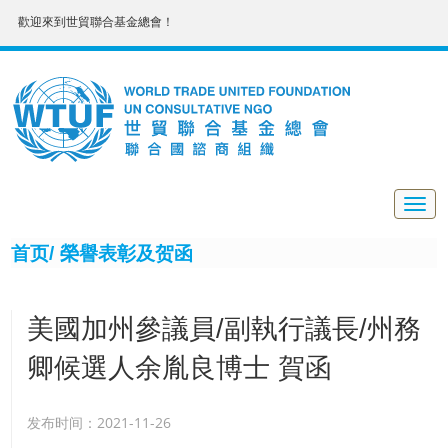
歡迎來到世貿聯合基金總會！
Togg
navig
首页/
榮譽表彰及贺函
美國加州參議員/副執行議長/州務
卿候選人余胤良博士 賀函
发布时间：2021-11-26