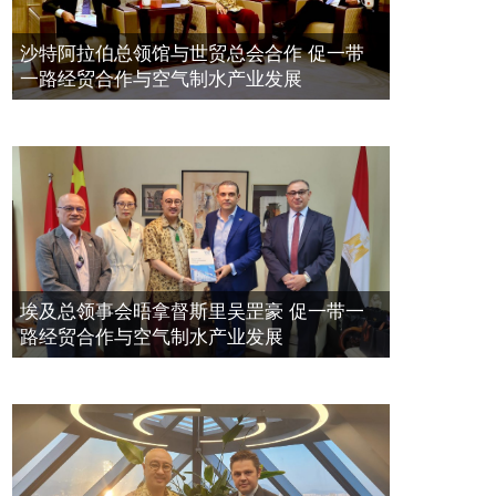
带一路经贸合作与空气制水产业发展
空氣制水發明人吳達鎔出席聯合國環
2023年11月23日
沙特阿拉伯总领馆与世贸总会合作 促一带
境科政商管治聯盟會議
一路经贸合作与空气制水产业发展
2021年12月10日
埃及总领事会晤拿督斯里吴罡豪 促一带一
路经贸合作与空气制水产业发展