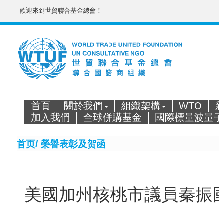
歡迎來到世貿聯合基金總會！
首頁
關於我們
組織架構
WTO
加入我們
全球併購基金
國際標量波量
首页/
榮譽表彰及贺函
美國加州核桃市議員秦振