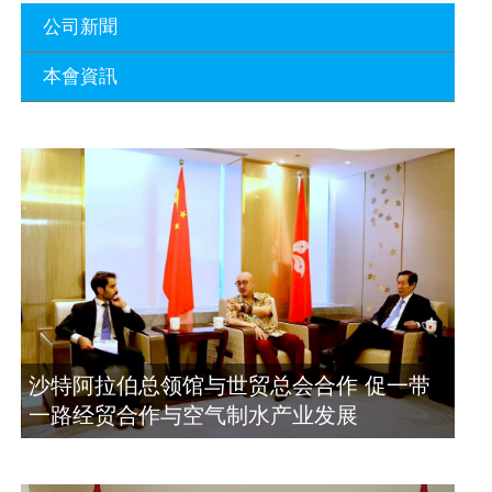
公司新聞
本會資訊
沙特阿拉伯总领馆与世贸总会合作 促一
带一路经贸合作与空气制水产业发展
廣東省參事、深圳市原政協副主席周長
2023年11月23日
瑚蒞臨 天泉鼎豐深圳總部及國際標量波
量子研究院
埃及总领事会晤拿督斯里吴罡豪 促一带
2021年12月10日
一路经贸合作与空气制水产业发展
2023年11月23日
標量波光量子導入系統聯合國總部拿督
斯裏吳達鎔教授首發
拿督斯里吴罡豪晤土耳其总领事 促一带
2021年12月10日
一路经贸合作与空气制水产业发展
2023年11月23日
空氣制水發明人吳達鎔出席聯合國環境
沙特阿拉伯总领馆与世贸总会合作 促一带
科政商管治聯盟會議
一路经贸合作与空气制水产业发展
2021年12月10日