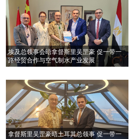
埃及总领事会晤拿督斯里吴罡豪 促一带一
路经贸合作与空气制水产业发展
拿督斯里吴罡豪晤土耳其总领事 促一带一