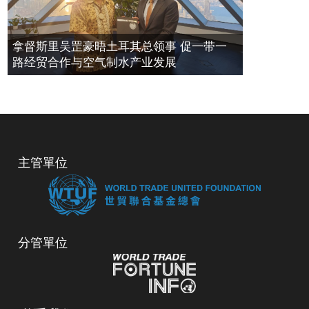
拿督斯里吴罡豪晤土耳其总领事 促一带一
路经贸合作与空气制水产业发展
主管單位
分管單位