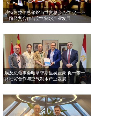
带一路经贸合作与空气制水产业发展
空氣制水發明人吳達鎔出席聯合國環
2023年11月23日
沙特阿拉伯总领馆与世贸总会合作 促一带
境科政商管治聯盟會議
一路经贸合作与空气制水产业发展
2021年12月10日
埃及总领事会晤拿督斯里吴罡豪 促一带一
路经贸合作与空气制水产业发展