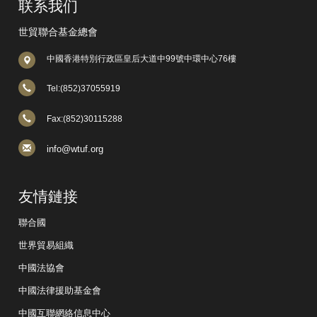
联系我们
世貿聯合基金總會
中國香港特別行政區皇后大道中99號中環中心76樓
Tel:(852)37055919
Fax:(852)30115288
info@wtuf.org
友情鏈接
聯合國
世界貿易組織
中國法協會
中國法律援助基金會
中國互聯網絡信息中心