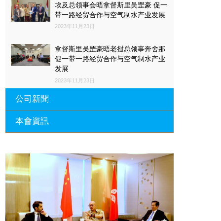
埃及总领事会晤拿督斯里吴罡豪 促一
带一路经贸合作与空气制水产业发展
2023年11月23日
拿督斯里吴罡豪晤老挝总领事奔舍那
促一带一路经贸合作与空气制水产业
发展
2023年11月23日
公司新聞
本會資訊
沙特阿拉伯总领馆与世贸总会合作 促
一带一路经贸合作与空气制水产业发
展
廣東省參事、深圳市原政協副主席周
長瑚蒞臨 天泉鼎豐深圳總部及國際標
2023年11月23日
量波量子研究院
埃及总领事会晤拿督斯里吴罡豪 促一
2021年12月10日
带一路经贸合作与空气制水产业发展
標量波光量子導入系統聯合國總部拿
2023年11月23日
督斯裏吳達鎔教授首發
拿督斯里吴罡豪晤土耳其总领事 促一
2021年12月10日