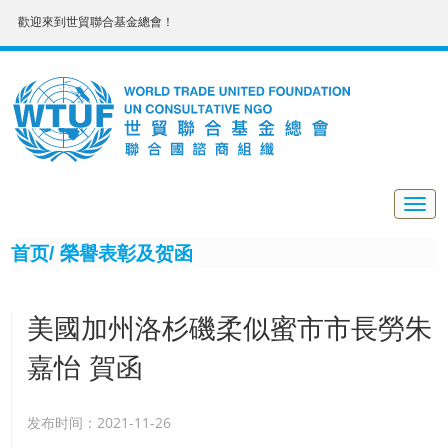
歡迎來到世貿聯合基金總會！
Togg
navig
首页/
榮譽表彰及贺函
美國加州洛杉磯柔似蜜市市長勞朱
嘉怡 賀函
发布时间：2021-11-26