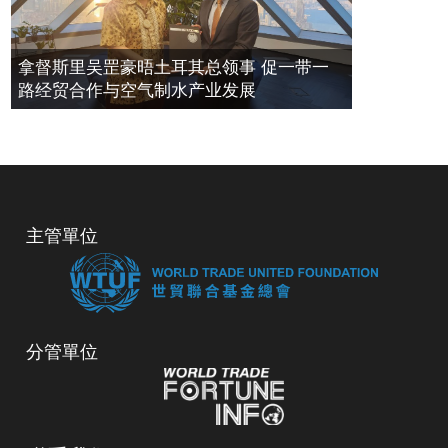
拿督斯里吴罡豪晤土耳其总领事 促一带一
路经贸合作与空气制水产业发展
主管單位
分管單位