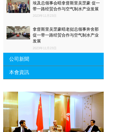
埃及总领事会晤拿督斯里吴罡豪 促一
带一路经贸合作与空气制水产业发展
2023年11月23日
拿督斯里吴罡豪晤老挝总领事奔舍那
促一带一路经贸合作与空气制水产业
发展
2023年11月23日
公司新聞
本會資訊
沙特阿拉伯总领馆与世贸总会合作 促
一带一路经贸合作与空气制水产业发
展
廣東省參事、深圳市原政協副主席周
長瑚蒞臨 天泉鼎豐深圳總部及國際標
2023年11月23日
量波量子研究院
埃及总领事会晤拿督斯里吴罡豪 促一
2021年12月10日
带一路经贸合作与空气制水产业发展
標量波光量子導入系統聯合國總部拿
2023年11月23日
督斯裏吳達鎔教授首發
拿督斯里吴罡豪晤土耳其总领事 促一
2021年12月10日