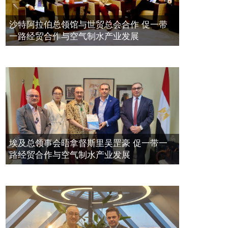
带一路经贸合作与空气制水产业发展
空氣制水發明人吳達鎔出席聯合國環
2023年11月23日
沙特阿拉伯总领馆与世贸总会合作 促一带
境科政商管治聯盟會議
一路经贸合作与空气制水产业发展
2021年12月10日
埃及总领事会晤拿督斯里吴罡豪 促一带一
路经贸合作与空气制水产业发展