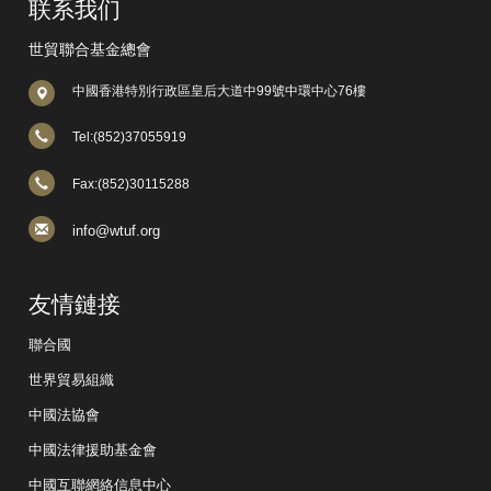
联系我们
世貿聯合基金總會
中國香港特別行政區皇后大道中99號中環中心76樓
Tel:(852)37055919
Fax:(852)30115288
info@wtuf.org
友情鏈接
聯合國
世界貿易組織
中國法協會
中國法律援助基金會
中國互聯網絡信息中心